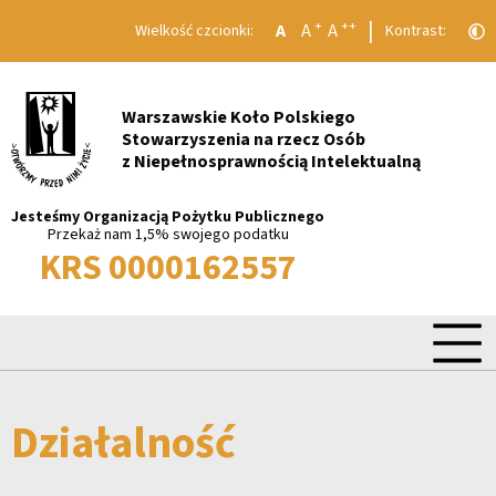
|
+
++
A
A
A
Wielkość czcionki:
Kontrast:
Warszawskie Koło Polskiego
Stowarzyszenia na rzecz Osób
z Niepełnosprawnością Intelektualną
Jesteśmy Organizacją Pożytku Publicznego
Przekaż nam 1,5% swojego podatku
KRS 0000162557
Działalność