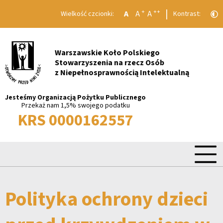
|
+
++
A
A
A
Wielkość czcionki:
Kontrast:
Warszawskie Koło Polskiego
Stowarzyszenia na rzecz Osób
z Niepełnosprawnością Intelektualną
Jesteśmy Organizacją Pożytku Publicznego
Przekaż nam 1,5% swojego podatku
KRS 0000162557
Polityka ochrony dzieci