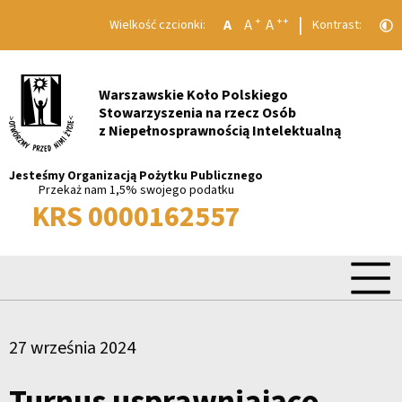
|
+
++
A
A
A
Wielkość czcionki:
Kontrast:
Warszawskie Koło Polskiego
Stowarzyszenia na rzecz Osób
z Niepełnosprawnością Intelektualną
Jesteśmy Organizacją Pożytku Publicznego
Przekaż nam 1,5% swojego podatku
KRS 0000162557
27 września 2024
Turnus usprawniająco –