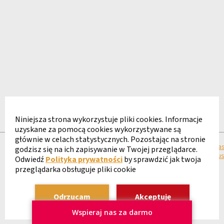
Niniejsza strona wykorzystuje pliki cookies. Informacje
uzyskane za pomocą cookies wykorzystywane są
głównie w celach statystycznych. Pozostając na stronie
Regulamin
Polityka
Deklaracja
Klauzula
Zgła
godzisz się na ich zapisywanie w Twojej przeglądarce.
strony
prywatności
Dostępności
informacyjna
naru
Odwiedź
Polityka prywatności
by sprawdzić jak twoja
przeglądarka obsługuje pliki cookie
©2026 PSONI Warszawa
Odrzucam
Akceptuję
Wspieraj nas za darmo