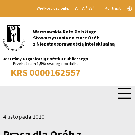
|
+
++
A
A
A
Wielkość czcionki:
Kontrast:
Warszawskie Koło Polskiego
Stowarzyszenia na rzecz Osób
z Niepełnosprawnością Intelektualną
Jesteśmy Organizacją Pożytku Publicznego
Przekaż nam 1,5% swojego podatku
KRS 0000162557
4 listopada 2020
Praca dla Osób z