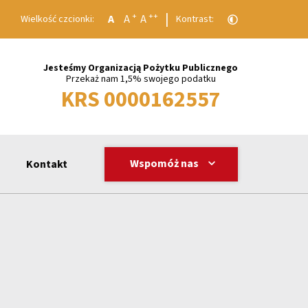
|
+
++
A
A
A
Wielkość czcionki:
Kontrast:
Jesteśmy Organizacją Pożytku Publicznego
Przekaż nam 1,5% swojego podatku
KRS 0000162557
Wspomóż nas
Kontakt