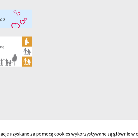
a Dostępności
Klauzula informacyjna
Zgłaszanie naruszeń
rmacje uzyskane za pomocą cookies wykorzystywane są głównie w c