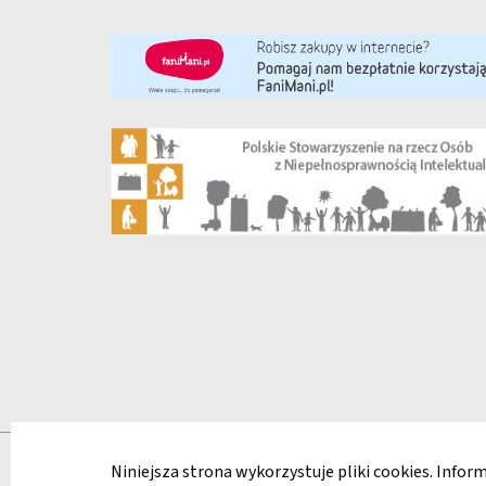
Regulamin strony
Polityka prywatności
Deklaracj
Niniejsza strona wykorzystuje pliki cookies. Info